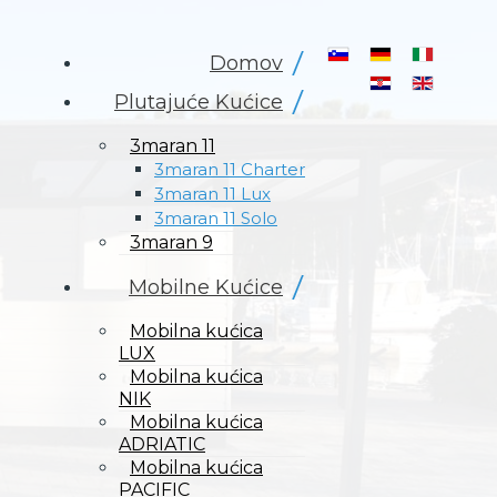
Odaberite svoj jezik
Domov
Plutajuće Kućice
3maran 11
3maran 11 Charter
3maran 11 Lux
3maran 11 Solo
3maran 9
Mobilne Kućice
Mobilna kućica
LUX
Mobilna kućica
NIK
Mobilna kućica
ADRIATIC
Mobilna kućica
PACIFIC