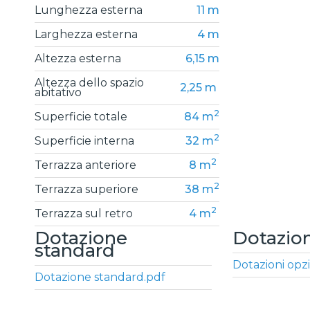
Lunghezza esterna
11 m
Larghezza esterna
4 m
Altezza esterna
6,15 m
Altezza dello spazio
2,25 m
abitativo
2
Superficie totale
84 m
2
Superficie interna
32 m
2
Terrazza anteriore
8 m
2
Terrazza superiore
38 m
2
Terrazza sul retro
4 m
Dotazione
Dotazion
standard
Dotazioni opzi
Dotazione standard.pdf