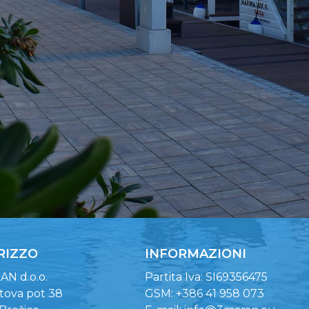
RIZZO
INFORMAZIONI
N d.o.o.
Partita Iva: SI69356475
tova pot 38
GSM: +386 41 958 073