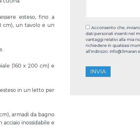
a cucina.
ssere esteso, fino a
0 cm), un tavolo e un
Acconsento che, inviando
dati personali inseriti nel m
vantaggi relativi alla mia ri
richiedere in qualsiasi mom
e.
all’indirizzo: info@3maran.
iale (160 x 200 cm) e
INVIA
esteso in un letto per
 cm), armadi da bagno
 acciaio inossidabile e