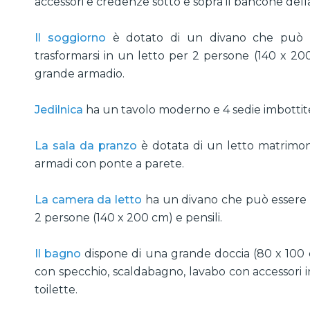
accessori e credenze sotto e sopra il bancone dell
Il soggiorno
è dotato di un divano che può e
trasformarsi in un letto per 2 persone (140 x 20
grande armadio.
Jedilnica
ha un tavolo moderno e 4 sedie imbottit
La sala da pranzo
è dotata di un letto matrimon
armadi con ponte a parete.
La camera da letto
ha un divano che può essere 
2 persone (140 x 200 cm) e pensili.
Il bagno
dispone di una grande doccia (80 x 100
con specchio, scaldabagno, lavabo con accessori in
toilette.