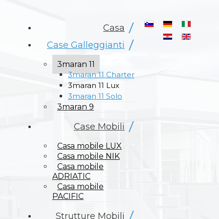
Seleziona la tua lin
Casa
Case Galleggianti
3maran 11
3maran 11 Charter
3maran 11 Lux
3maran 11 Solo
3maran 9
Case Mobili
Casa mobile LUX
Casa mobile NIK
Casa mobile
ADRIATIC
Casa mobile
PACIFIC
Strutture Mobili