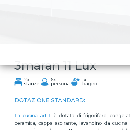
3maran 11 Lux
2x
6x
1x
stanze
persona
bagno
DOTAZIONE STANDARD:
La cucina ad L
è dotata di frigorifero, congela
ceramica, cappa aspirante, lavandino da cucina in